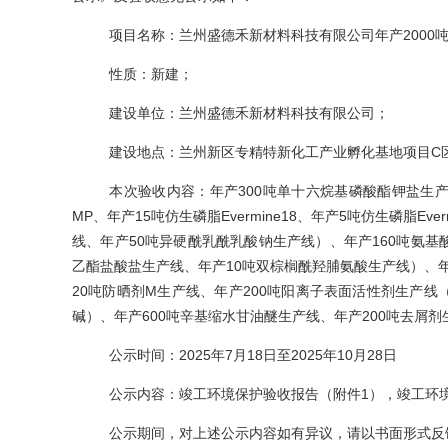
项目名称：
兰州盛德禾新材料科技有限公司年产
200
性质：新建；
建设单位：兰州盛德禾新材料科技有限公司；
建设地点：
兰州新区专精特新化工产业孵化基地项目
C
本次验收内容：年产300吨单十六烷基磷酸酯钾盐生产
MP、年产15吨仿生磷脂Evermine18、年产5吨仿生磷脂E
线、年产50吨异硬酰乳酰乳酸钠生产线）、年产160吨氨基
乙酯盐酸盐生产线、年产10吨双棕榈酰羟脯氨酸生产线）、年
20吨防晒剂M生产线、年产200吨阳离子表面活性剂生产线
碱）、年产600吨辛基缩水甘油醚生产线、年产200吨去屑
公示时间：
202
5年7月18
日至
202
5年10月28日
公示内容：竣工环境保护验收报告（附件
1），竣工环
公示期间，对上述公示内容如有异议，请以书面形式反