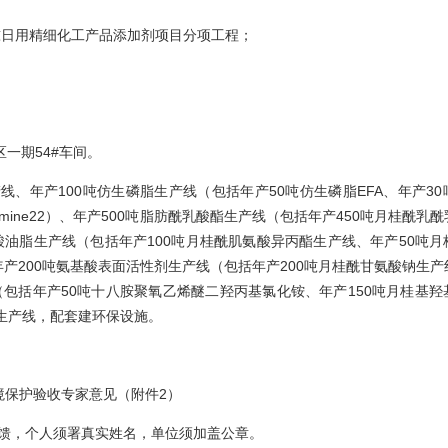
0吨日用精细化工产品添加剂项目分项工程
；
区一期
54#车间。
线、年产100吨仿生磷脂生产线（包括年产50吨仿生磷脂EFA、年产3
vermine22）、年产500吨脂肪酰乳酸酯生产线（包括年产450吨月桂酰乳
酸油脂生产线（包括年产100吨月桂酰肌氨酸异丙酯生产线、年产50吨月
产200吨氨基酸表面活性剂生产线（包括年产200吨月桂酰甘氨酸钠生产
（包括年产50吨十八胺聚氧乙烯醚二羟丙基氯化铵、年产150吨月桂基羟
剂生产线，配套建环保设施。
境保护验收专家意见（附件2）
馈，个人须署真实姓名，单位须加盖公章。