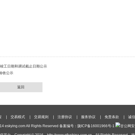
目竣工日期和调试截止日期公示
验收公示
返回
程
|
交易模式
|
交易规则
|
注册协议
|
服务协议
|
免责条款
|
诚
2014 eskying.com All Rights Reserved 备案编号：
陇ICP备16001966号-1
甘公网安备