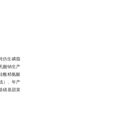
0吨仿生磷脂
酰乳酸钠生产
桂酰精氨酸
线）、年产
基磺基甜菜